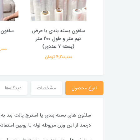
سلفون 10 سانتی ۲۳ میکرون
سلفون بسته بندی با عرض
 ۲۴ عددی)
نیم متر و طول 200 متر
ع
(بسته ۷ عددی)
4,500,00 تومان
3,400,000
4,200,000 تومان
تنوع محصول
مشخصات
دیدگاه‌ها
درصد از این وزن مربوطه لوله یا بوبین استف