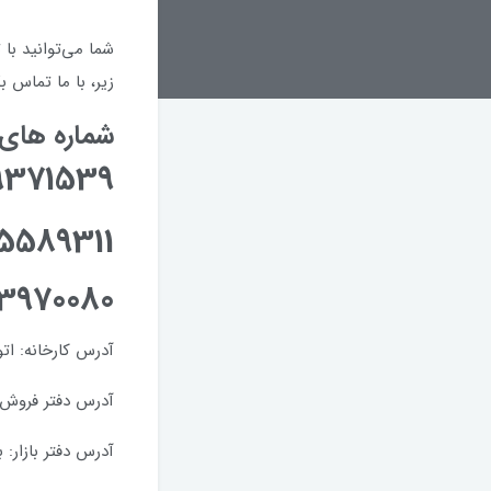
شما می‌توانید با 
زیر، با ما تماس ب
شماره های 
9371539
5589311
23970080
آدرس کارخانه: ات
آدرس دفتر فروش ع
آدرس دفتر بازار: بازار بزرگ، خیاب