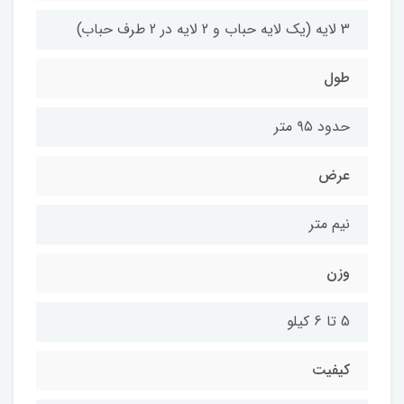
3 لایه (یک لایه حباب و 2 لایه در 2 طرف حباب)
طول
حدود ۹۵ متر
عرض
نیم متر
وزن
5 تا 6 کیلو
کیفیت