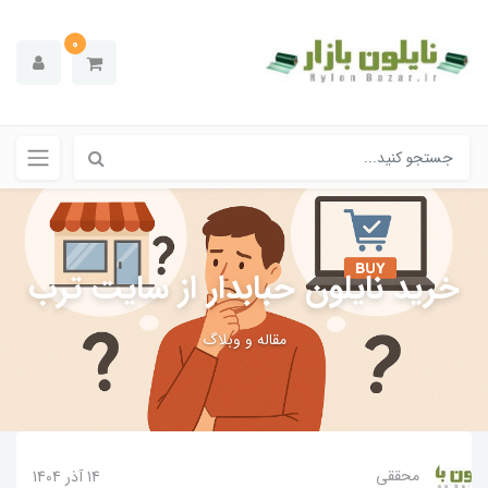
0
خرید نایلون حبابدار از سایت ترب
مقاله ‌و وبلاگ
محققی
14 آذر 1404